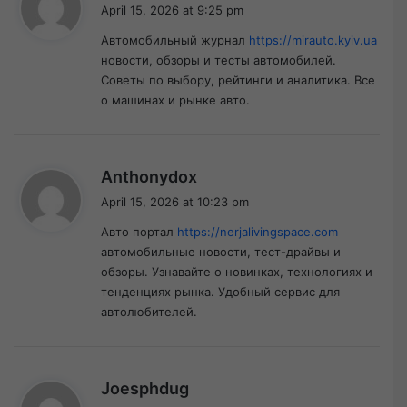
a
April 15, 2026 at 9:25 pm
y
Автомобильный журнал
https://mirauto.kyiv.ua
s
новости, обзоры и тесты автомобилей.
:
Советы по выбору, рейтинги и аналитика. Все
о машинах и рынке авто.
s
Anthonydox
a
April 15, 2026 at 10:23 pm
y
Авто портал
https://nerjalivingspace.com
s
автомобильные новости, тест-драйвы и
:
обзоры. Узнавайте о новинках, технологиях и
тенденциях рынка. Удобный сервис для
автолюбителей.
s
Joesphdug
a