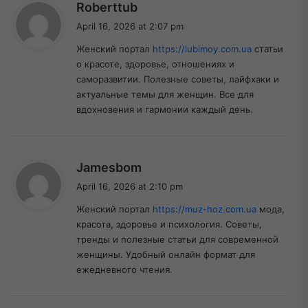
s
Roberttub
a
April 16, 2026 at 2:07 pm
y
Женский портал
https://lubimoy.com.ua
статьи
s
о красоте, здоровье, отношениях и
:
саморазвитии. Полезные советы, лайфхаки и
актуальные темы для женщин. Все для
вдохновения и гармонии каждый день.
s
Jamesbom
a
April 16, 2026 at 2:10 pm
y
Женский портал
https://muz-hoz.com.ua
мода,
s
красота, здоровье и психология. Советы,
:
тренды и полезные статьи для современной
женщины. Удобный онлайн формат для
ежедневного чтения.