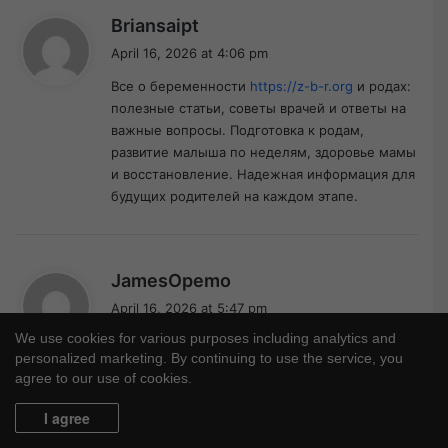
s
Briansaipt
a
April 16, 2026 at 4:06 pm
y
Все о беременности
https://z-b-r.org
и родах:
s
полезные статьи, советы врачей и ответы на
:
важные вопросы. Подготовка к родам,
развитие малыша по неделям, здоровье мамы
и восстановление. Надежная информация для
будущих родителей на каждом этапе.
s
JamesOpemo
a
April 16, 2026 at 5:47 pm
y
We use cookies for various purposes including analytics and
Современный строительный
s
personalized marketing. By continuing to use the service, you
https://sinergibumn.com
журнал: идеи,
:
agree to our use of cookies.
технологии, обзоры и советы экспертов.
Помогаем разобраться в материалах, выбрать
I agree
решения и реализовать проекты любой