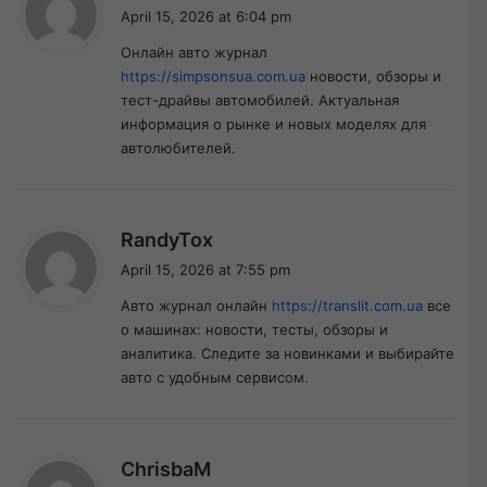
a
April 15, 2026 at 6:04 pm
y
Онлайн авто журнал
s
https://simpsonsua.com.ua
новости, обзоры и
:
тест-драйвы автомобилей. Актуальная
информация о рынке и новых моделях для
автолюбителей.
s
RandyTox
a
April 15, 2026 at 7:55 pm
y
Авто журнал онлайн
https://translit.com.ua
все
s
о машинах: новости, тесты, обзоры и
:
аналитика. Следите за новинками и выбирайте
авто с удобным сервисом.
s
ChrisbaM