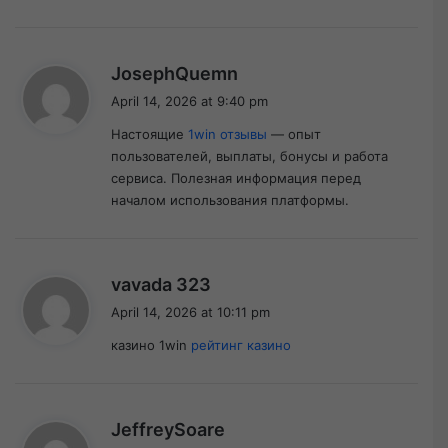
s
JosephQuemn
a
April 14, 2026 at 9:40 pm
y
Настоящие
1win отзывы
— опыт
s
пользователей, выплаты, бонусы и работа
:
сервиса. Полезная информация перед
началом использования платформы.
s
vavada 323
a
April 14, 2026 at 10:11 pm
y
казино 1win
рейтинг казино
s
:
s
JeffreySoare
a