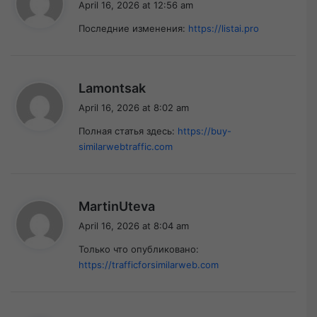
April 16, 2026 at 12:56 am
y
Последние изменения:
https://listai.pro
s
:
s
Lamontsak
a
April 16, 2026 at 8:02 am
y
Полная статья здесь:
https://buy-
s
similarwebtraffic.com
:
s
MartinUteva
a
April 16, 2026 at 8:04 am
y
Только что опубликовано:
s
https://trafficforsimilarweb.com
: