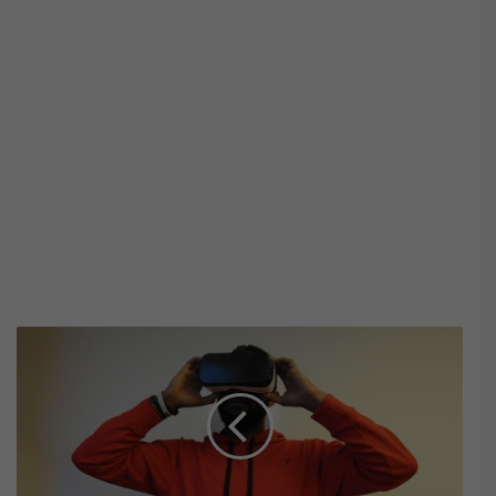
Virtual
Reality
Theme
Park
Offers
Immersive
Adventures