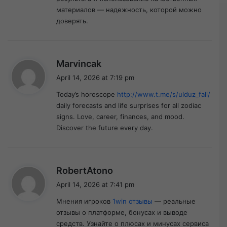
материалов — надежность, которой можно
доверять.
s
Marvincak
a
April 14, 2026 at 7:19 pm
y
Today’s horoscope
http://www.t.me/s/ulduz_fali/
s
daily forecasts and life surprises for all zodiac
:
signs. Love, career, finances, and mood.
Discover the future every day.
s
RobertAtono
a
April 14, 2026 at 7:41 pm
y
Мнения игроков
1win отзывы
— реальные
s
отзывы о платформе, бонусах и выводе
:
средств. Узнайте о плюсах и минусах сервиса