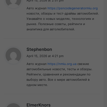
April 15, 2026 at 2:51 pm
y
Авто журнал
https://psncodegeneratormiu.org
s
новости, обзоры и тест-драйвы автомобилей.
:
Узнавайте о новых моделях, технологиях и
рынке. Полезные советы, рейтинги и
аналитика для автолюбителей.
s
Stephenbon
a
April 15, 2026 at 4:21 pm
y
Авто журнал
https://nmiu.org.ua
свежие
s
автомобильные новости, тесты и обзоры.
:
Рейтинги, сравнения и рекомендации по
выбору авто. Все о мире автомобилей в
одном месте.
s
ElmerKnors