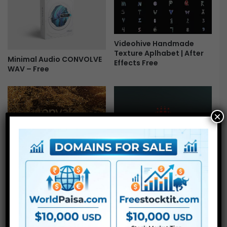
Videohive Handmade
Texture Aplhabet | After
Minimal Audio CONVOLVE
Effects Free
WAV – Free
×
Videohive Gold Luxury
Film LUT Laboratory Film
Elegant Shine Blow
Stock & Film inspired LUTs
Particles Logo Free
Free