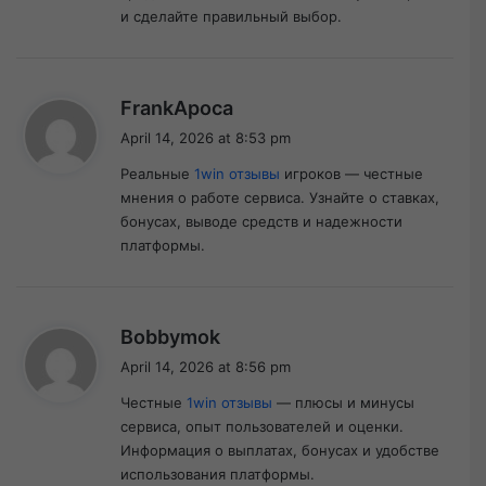
и сделайте правильный выбор.
s
FrankApoca
a
April 14, 2026 at 8:53 pm
y
Реальные
1win отзывы
игроков — честные
s
мнения о работе сервиса. Узнайте о ставках,
:
бонусах, выводе средств и надежности
платформы.
s
Bobbymok
a
April 14, 2026 at 8:56 pm
y
Честные
1win отзывы
— плюсы и минусы
s
сервиса, опыт пользователей и оценки.
:
Информация о выплатах, бонусах и удобстве
использования платформы.