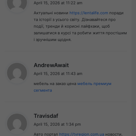
April 15, 2026 at 11:22 am
y
Актуальні новини
https://lentalife.com
поради
s
та історії з усього світу. Дізнавайтеся про
:
події, тренди й корисні лайфхаки, щоб
залишатися в курсі та робити життя простішим
і зручнішим щодня.
s
AndrewAwait
a
April 15, 2026 at 11:43 am
y
мебель на заказ цена
мебель премиум
s
сегмента
:
s
Travisdaf
a
April 15, 2026 at 1:34 pm
y
Авто портал
https://tvregion.com.ua
новости,
s