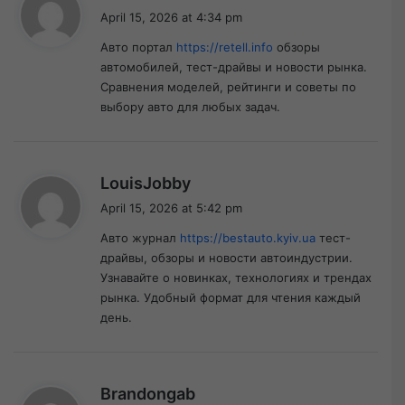
a
April 15, 2026 at 4:34 pm
y
Авто портал
https://retell.info
обзоры
s
автомобилей, тест-драйвы и новости рынка.
:
Сравнения моделей, рейтинги и советы по
выбору авто для любых задач.
s
LouisJobby
a
April 15, 2026 at 5:42 pm
y
Авто журнал
https://bestauto.kyiv.ua
тест-
s
драйвы, обзоры и новости автоиндустрии.
:
Узнавайте о новинках, технологиях и трендах
рынка. Удобный формат для чтения каждый
день.
s
Brandongab